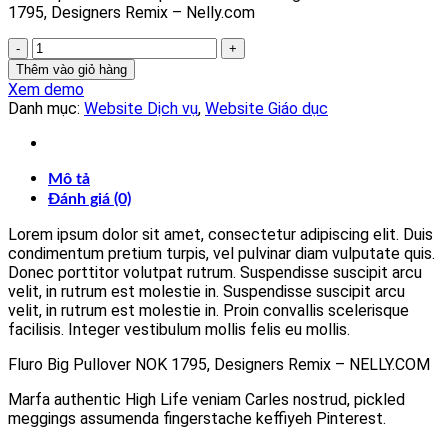
1795, Designers Remix – Nelly.com
Fluro
Big
Thêm vào giỏ hàng
Pullover
Xem demo
Designers
Danh mục:
Website Dịch vụ
,
Website Giáo dục
Remix
số
lượng
Mô tả
Đánh giá (0)
Lorem ipsum dolor sit amet, consectetur adipiscing elit. Duis
condimentum pretium turpis, vel pulvinar diam vulputate quis.
Donec porttitor volutpat rutrum. Suspendisse suscipit arcu
velit, in rutrum est molestie in. Suspendisse suscipit arcu
velit, in rutrum est molestie in. Proin convallis scelerisque
facilisis. Integer vestibulum mollis felis eu mollis.
Fluro Big Pullover NOK 1795, Designers Remix – NELLY.COM
Marfa authentic High Life veniam Carles nostrud, pickled
meggings assumenda fingerstache keffiyeh Pinterest.