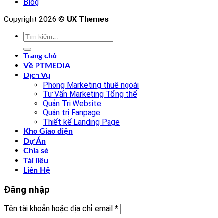
Blog
Copyright 2026 ©
UX Themes
Tìm
kiếm:
Trang chủ
Về PTMEDIA
Dịch Vụ
Phòng Marketing thuê ngoài
Tư Vấn Marketing Tổng thể
Quản Trị Website
Quản trị Fanpage
Thiết kế Landing Page
Kho Giao diện
Dự Án
Chia sẻ
Tài liệu
Liên Hệ
Đăng nhập
Tên tài khoản hoặc địa chỉ email
*