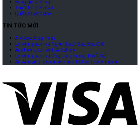
Bảng giá dịch vụ
Thiết kế diễn đàn
Quản trị website
TIN TỨC MỚI
A Video Blog Post
Lorem Ipsum và Nghệ thuật Sắp Đặt Chữ
Another post with A Gallery
Lorem Ipsum và Ứng Dụng trong Thiết Kế
An Amazing responsive and Retina ready theme.