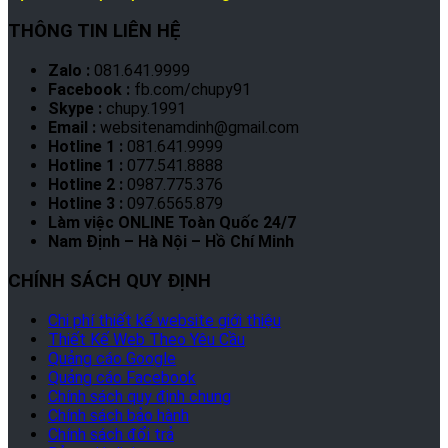
THÔNG TIN LIÊN HỆ
Zalo :
081.641.9999
Facebook :
fb.com/chupy91
Skype :
chupy.1991
Email :
websitenamdinh@gmail.com
Hotline 1 :
081.641.9999
Hotline 1 :
077.541.8888
Hotline 2 :
0987.775.376
Hotline 3 :
097.6565.879
Làm việc ONLINE Toàn Quốc 24/7
Nam Định – Hà Nội – Hồ Chí Minh
CHÍNH SÁCH QUY ĐỊNH
Chi phí thiết kế website giới thiệu
Thiết Kế Web Theo Yêu Cầu
Quảng cáo Google
Quảng cáo Facebook
Chính sách quy định chung
Chính sách bảo hành
Chính sách đổi trả