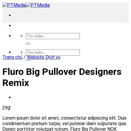
Skip
to
content
Tìm
kiếm:
Tìm
Trang chủ
/
Website Dịch vụ
kiếm:
Fluro Big Pullover Designers
Remix
29
₫
Lorem ipsum dolor sit amet, consectetur adipiscing elit. Duis
condimentum pretium turpis, vel pulvinar diam vulputate quis.
Donec porttitor volutpat rutrum. Fluro Big Pullover NOK