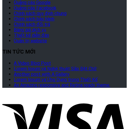
Quảng cáo Google
Quảng cáo Facebook
Chính sách quy định chung
Chính sách bảo hành
Chính sách đổi trả
Bảng giá dịch vụ
Thiết kế diễn đàn
Quản trị website
TIN TỨC MỚI
A Video Blog Post
Lorem Ipsum và Nghệ thuật Sắp Đặt Chữ
Another post with A Gallery
Lorem Ipsum và Ứng Dụng trong Thiết Kế
An Amazing responsive and Retina ready theme.