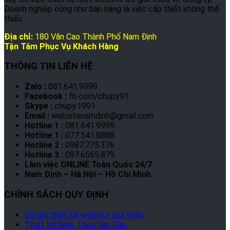
Doanh nghiệp cũng như bán hàng là việc cấp thiết không thể
thiếu…
Địa chỉ:
180 Văn Cao Thành Phố Nam Định
Tận Tâm Phục Vụ Khách Hàng
THÔNG TIN LIÊN HỆ
Zalo :
081.641.9999
Facebook :
fb.com/chupy91
Skype :
chupy.1991
Email :
websitenamdinh@gmail.com
Hotline 1 :
081.641.9999
Hotline 1 :
077.541.8888
Hotline 2 :
0987.775.376
Hotline 3 :
097.6565.879
Làm việc ONLINE Toàn Quốc 24/7
Nam Định – Hà Nội – Hồ Chí Minh
CHÍNH SÁCH QUY ĐỊNH
Chi phí thiết kế website giới thiệu
Thiết Kế Web Theo Yêu Cầu