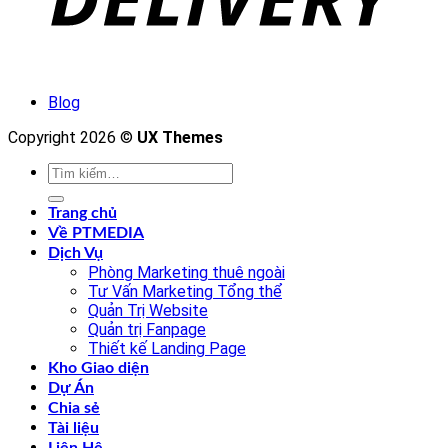
Blog
Copyright 2026 ©
UX Themes
Tìm
kiếm:
Trang chủ
Về PTMEDIA
Dịch Vụ
Phòng Marketing thuê ngoài
Tư Vấn Marketing Tổng thể
Quản Trị Website
Quản trị Fanpage
Thiết kế Landing Page
Kho Giao diện
Dự Án
Chia sẻ
Tài liệu
Liên Hệ