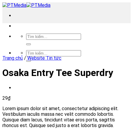
Skip
to
content
Tìm
kiếm:
Tìm
Trang chủ
/
Website Tin tức
kiếm:
Osaka Entry Tee Superdry
29
₫
Lorem ipsum dolor sit amet, consectetur adipiscing elit.
Vestibulum iaculis massa nec velit commodo lobortis.
Quisque diam lacus, tincidunt vitae eros porta, sagittis
rhoncus est. Quisque sed justo a erat lobortis gravida.