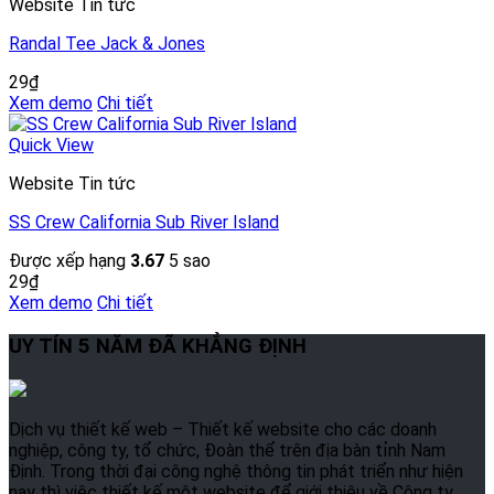
Website Tin tức
Randal Tee Jack & Jones
29
₫
Xem demo
Chi tiết
Quick View
Website Tin tức
SS Crew California Sub River Island
Được xếp hạng
3.67
5 sao
29
₫
Xem demo
Chi tiết
UY TÍN 5 NĂM ĐÃ KHẲNG ĐỊNH
Dịch vụ thiết kế web – Thiết kế website cho các doanh
nghiệp, công ty, tổ chức, Đoàn thể trên địa bàn tỉnh Nam
Định. Trong thời đại công nghệ thông tin phát triển như hiện
nay thì việc thiết kế một website để giới thiệu về Công ty,