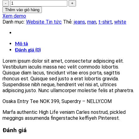
Osaka
Entry
Thêm vào giỏ hàng
Tee
Xem demo
Superdry
Danh mục:
Website Tin tức
Thẻ:
jeans
,
man
,
t-shirt
,
white
số
lượng
Mô tả
Đánh giá (0)
Lorem ipsum dolor sit amet, consectetur adipiscing elit.
Vestibulum iaculis massa nec velit commodo lobortis.
Quisque diam lacus, tincidunt vitae eros porta, sagittis
rhoncus est. Quisque sed justo a erat lobortis gravida.
Suspendisse nibh neque, hendrerit vel nisi at, ultrices
adipiscing justo. Nunc ullamcorper molestie felis at pharetra.
Osaka Entry Tee NOK 399, Superdry – NELLY.COM
Marfa authentic High Life veniam Carles nostrud, pickled
meggings assumenda fingerstache keffiyeh Pinterest.
Đánh giá