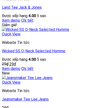
Land Tee Jack & Jones
Được xếp hạng
4.00
5 sao
Xem demo
Chi tiết
Giảm giá!
Quick View
Website Tin tức
Wicked SS O-Neck Selected Homme
Được xếp hạng
4.00
5 sao
Giá
Giá
29
₫
29
₫
gốc
hiện
Xem demo
Chi tiết
là:
tại
New
29₫.
là:
29₫.
Quick View
Website Tin tức
Jeansmaker Tee Lee Jeans
29
₫